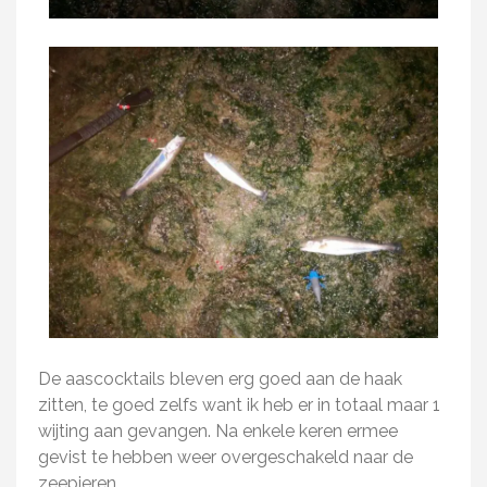
De aascocktails bleven erg goed aan de haak
zitten, te goed zelfs want ik heb er in totaal maar 1
wijting aan gevangen. Na enkele keren ermee
gevist te hebben weer overgeschakeld naar de
zeepieren.