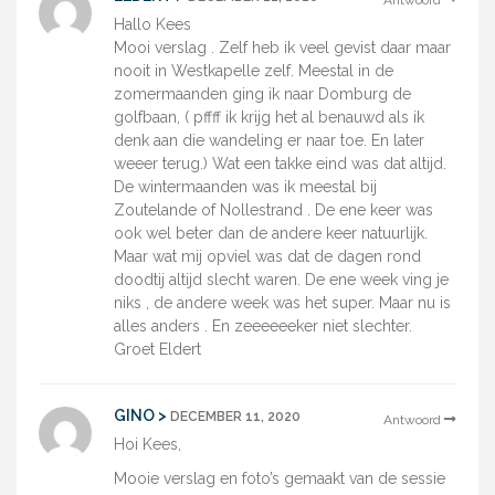
Antwoord
Hallo Kees
Mooi verslag . Zelf heb ik veel gevist daar maar
nooit in Westkapelle zelf. Meestal in de
zomermaanden ging ik naar Domburg de
golfbaan, ( pffff ik krijg het al benauwd als ik
denk aan die wandeling er naar toe. En later
weeer terug.) Wat een takke eind was dat altijd.
De wintermaanden was ik meestal bij
Zoutelande of Nollestrand . De ene keer was
ook wel beter dan de andere keer natuurlijk.
Maar wat mij opviel was dat de dagen rond
doodtij altijd slecht waren. De ene week ving je
niks , de andere week was het super. Maar nu is
alles anders . En zeeeeeeker niet slechter.
Groet Eldert
GINO >
DECEMBER 11, 2020
Antwoord
Hoi Kees,
Mooie verslag en foto’s gemaakt van de sessie