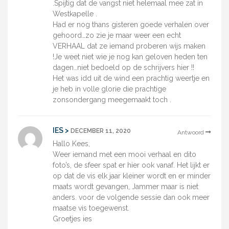
.Spijtig dat de vangst niet helemaal mee zat in
Westkapelle .
Had er nog thans gisteren goede verhalen over
gehoord…zo zie je maar weer een echt
VERHAAL dat ze iemand proberen wijs maken
!Je weet niet wie je nog kan geloven heden ten
dagen…niet bedoeld op de schrijvers hier !!
Het was idd uit de wind een prachtig weertje en
je heb in volle glorie die prachtige
zonsondergang meegemaakt toch .
IES >
DECEMBER 11, 2020
Antwoord
Hallo Kees,
Weer iemand met een mooi verhaal en dito
foto’s, de sfeer spat er hier ook vanaf. Het lijkt er
op dat de vis elk jaar kleiner wordt en er minder
maats wordt gevangen, Jammer maar is niet
anders. voor de volgende sessie dan ook meer
maatse vis toegewenst.
Groetjes ies