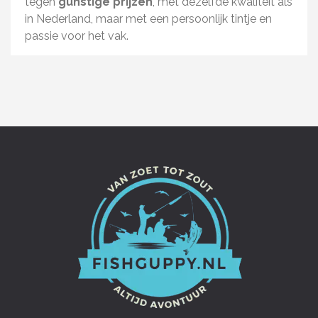
tegen
gunstige prijzen
, met dezelfde kwaliteit als
in Nederland, maar met een persoonlijk tintje en
passie voor het vak.