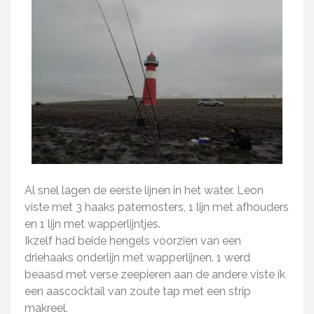
Al snel lagen de eerste lijnen in het water. Leon
viste met 3 haaks paternosters, 1 lijn met afhouders
en 1 lijn met wapperlijntjes.
Ikzelf had beide hengels voorzien van een
driehaaks onderlijn met wapperlijnen. 1 werd
beaasd met verse zeepieren aan de andere viste ik
een aascocktail van zoute tap met een strip
makreel.