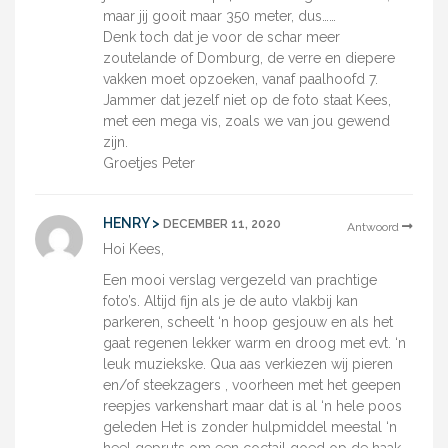
maar jij gooit maar 350 meter, dus……
Denk toch dat je voor de schar meer
zoutelande of Domburg, de verre en diepere
vakken moet opzoeken, vanaf paalhoofd 7.
Jammer dat jezelf niet op de foto staat Kees,
met een mega vis, zoals we van jou gewend
zijn.
Groetjes Peter
HENRY >
DECEMBER 11, 2020
Antwoord
Hoi Kees,
Een mooi verslag vergezeld van prachtige
foto’s. Altijd fijn als je de auto vlakbij kan
parkeren, scheelt ‘n hoop gesjouw en als het
gaat regenen lekker warm en droog met evt. ‘n
leuk muziekske. Qua aas verkiezen wij pieren
en/of steekzagers , voorheen met het geepen
reepjes varkenshart maar dat is al ‘n hele poos
geleden Het is zonder hulpmiddel meestal ‘n